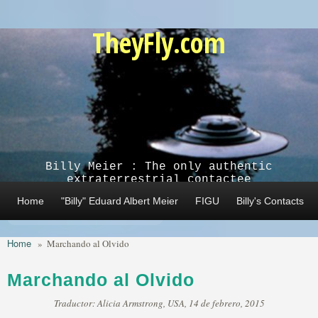
Skip to main content
TheyFly.com
Billy Meier : The only authentic
extraterrestrial contactee
Home
"Billy" Eduard Albert Meier
FIGU
Billy's Contacts
Home
»
Marchando al Olvido
Marchando al Olvido
Traductor: Alicia Armstrong, USA, 14 de febrero, 2015