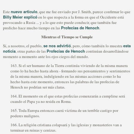
nuevo artículo
Este
, que me fue enviado por J. Smith, parece confirmar lo que
Billy Meier explicó
en lo que respecta a la forma en que el Occidente está
provocando a Rusia ... y a lo que esto puede conducir, que también fue
Profecías de Henoch
predicho hace mucho tiempo en las
.
Mientras el Tiempo se Cumple
se nos advirtió
esta
Sí, a nosotros, el pueblo,
, pero, cómo también lo muestra
noticia
Profecías de Henoch
, otras partes de las
continúan desarrollándose
momento a momento ante los ojos ciegos del mundo.
163. Si el ser humano de la Tierra continúa viviendo de la misma manera
como lo ha hecho hasta ahora - formando sus pensamientos y sentimientos
de la misma manera, indulgiendo en las mismas acciones como lo ha
hecho hasta este momento, entonces las palabras de las profecías de
Henoch no podrían ser más claras.
164. El momento en el que estas profecías comenzarán a cumplirse será
cuando el Papa ya no resida en Roma.
165. Toda Europa entonces caerá víctima de un terrible castigo por
poderes malignos.
166. La religión cristiana colapsará y las iglesias y monasterios van a
terminar en ruinas y cenizas.