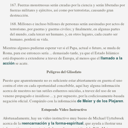
167. Fuerzas monstruosas serán creadas por la ciencia y serán liberadas por
fuerzas militares y ejércitos, así como por terroristas, causando gran
destrucción.
168. Millones e incluso billones de personas serán asesinadas por actos de
terrorismo, por guerras y guerras civiles; y finalmente, en algunas partes
del mundo, cada tercer ser humano, y, en otros lugares, cada cuarto ser
humano, perderá su vida.
Mientras algunos pudieran esperar ver si el Papa, actual o futuro, se muda de
Roma, para ese entonces sería ... demasiado tarde, ya que el Estado Islámico
llamado a la
está dispuesto a extenderse a travez de Europa, al menos que el
acción
se acate.
Peligros del Glisofato
Puesto que aparentemente no es suficiente estar abiertamente en guerra el uno
contra el otro en cada oportunidad concebible, aquí hay alguna información
acerca de nuestros no tan sutiles esfuerzos suicidas, a travez del uso de un
veneno propagado e insidioso ... y, por supuesto, por la codiciosamente-basada
de Meier y de los Plejaren
negación oficial. Compáralo con la información
.
Estupendo Video Instructivo
Afortunadamente, hay un video instructivo muy bueno de Michael Uyttebroek
reencarnación y la forma-espiritual
acerca de la
, que ayuda a ilustrar una