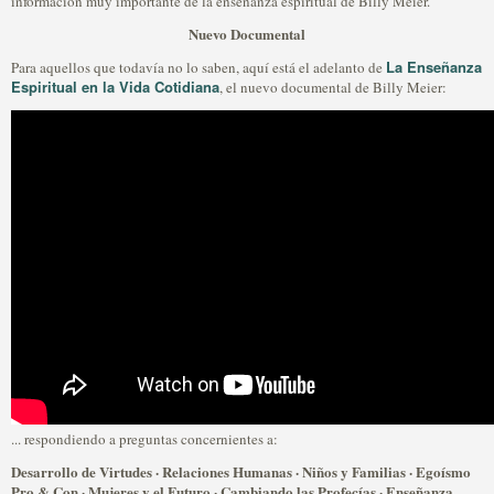
información muy importante de la enseñanza espiritual de Billy Meier.
Nuevo Documental
La Enseñanza
Para aquellos que todavía no lo saben, aquí está el adelanto de
Espiritual en la Vida Cotidiana
, el nuevo documental de Billy Meier:
... respondiendo a preguntas concernientes a:
Desarrollo de Virtudes · Relaciones Humanas · Niños y Familias · Egoísmo
Pro & Con · Mujeres y el Futuro · Cambiando las Profecías · Enseñanza