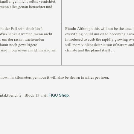
andlungen nicht selbst vernichtet,
wenn alles genau betrachtet und
Ptaah:
t der Fall sein, doch läuft
Although this will not be the case i
 Wirklichkeit werden, wenn nicht
everything could run on to becoming a reali
, um der rasant wachsenden
introduced to curb the rapidly growing ove
damit noch gewaltigere
still more violent destruction of nature and
a und Flora sowie am Klima und am
climate and the planet itself …
shown in kilometers per hour it will also be shown in miles per hour.
FIGU Shop
ntaktberichte - Block 13 visit
.