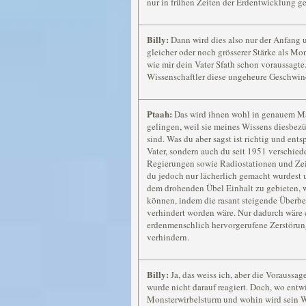
nur in frühen Zeiten der Erdentwicklung g
Billy:
Dann wird dies also nur der Anfang u
gleicher oder noch grösserer Stärke als Mo
wie mir dein Vater Sfath schon voraussagt
Wissenschaftler diese ungeheure Geschwin
Ptaah:
Das wird ihnen wohl in genauem Ma
gelingen, weil sie meines Wissens diesbez
sind. Was du aber sagst ist richtig und ent
Vater, sondern auch du seit 1951 verschied
Regierungen sowie Radiostationen und Zei
du jedoch nur lächerlich gemacht wurdest
dem drohenden Übel Einhalt zu gebieten, 
können, indem die rasant steigende Über
verhindert worden wäre. Nur dadurch wäre 
erdenmenschlich hervorgerufene Zerstörun
verhindern.
Billy:
Ja, das weiss ich, aber die Voraussage
wurde nicht darauf reagiert. Doch, wo entwi
Monsterwirbelsturm und wohin wird sein 