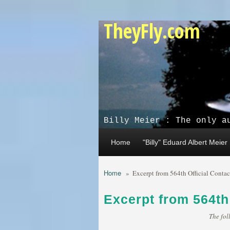
Skip to main content
TheyFly.com
Billy Meier : The only a
Home
"Billy" Eduard Albert Meier
Home
»
Excerpt from 564th Official Contac
Excerpt from 564th
The fol