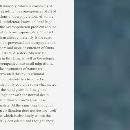
all minority, which is conscious of
s regarding the consequences of all of
ions of overpopulation. All of the
d, indifferent, know it all and high-
ng the overpopulation problem and the
d evils are responsible for the fact
han already presently is the case.
trol is prevented and overpopulation
more and more destruction of fauna
 natural disasters. Already for
in this form, as well as the refugee
ccompanied into small migrations.
he destruction of nature are
evented this by its criminal
which already has become fact.
 which only could be somewhat muted
e the rapid growth of the global
together with the normal death
late, which however, will take
plete. At the same time though, it
 civilization does not destroy itself
r, which is absolutely within the
efully considered and thought about.