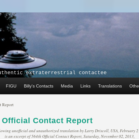
uthentic extraterrestrial contactee
FIGU
Billy's Contacts
Media
Links
Translations
Other
t Report
 Official Contact Report
lowing unofficial and unauthorized translation by Larry Driscoll, USA, February 2
is an excerpt of 564th Official Contact Report, Saturday, November 02, 2013,