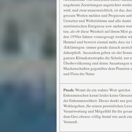
ungeheure Zerstörungen angerichtet werde
wird, und zwar unausweichlich, ist das, das
grossen Worten melden und Prognosen aufst
Unwetter und Wirbelstürme und alle dam
zerstörerischen Ereignisse usw. mehren wer
tun, als ob diese Weisheit auf ihrem Mist g
den 1950er Jahren vorausgesagt worden wär
Himmel und beweist einmal mehr, dass sie
‹Erklärungen› immer gerade danach ausrich
daherpfeift. Ausserdem geben sie der Sonn
ganzen Klimakatastrophe die Schuld, nur n
Überbevölkerung und deren Ausartungen u
Machenschaften gegenüber dem Planeten u
und Flora der Natur.
Ptaah:
Womit du ein wahres Wort sprichst.
Erdenmenschen kennt leider keine Grenzen,
der Erdenmenschheit. Dieses denkt nur gera
Wohlergehen, für seinen persönlichen Luxu
Verantwortung und Mitgefühl für die gesa
dem Gros ebenso völlig fremd wie auch ein
Vernunft.