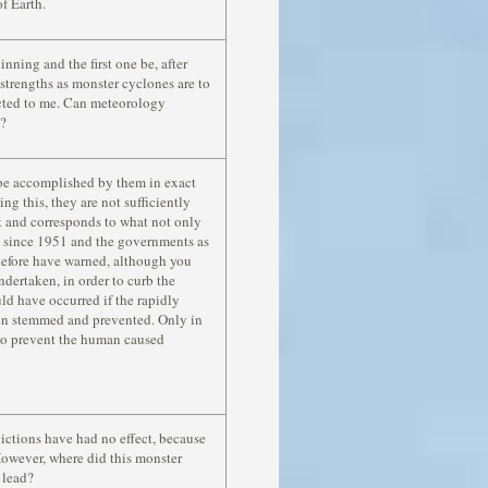
f Earth.
inning and the first one be, after
 strengths as monster cyclones are to
dicted to me. Can meteorology
t?
t be accomplished by them in exact
g this, they are not sufficiently
t and corresponds to what not only
ed since 1951 and the governments as
 before have warned, although you
dertaken, in order to curb the
uld have occurred if the rapidly
en stemmed and prevented. Only in
 to prevent the human caused
dictions have had no effect, because
However, where did this monster
 lead?