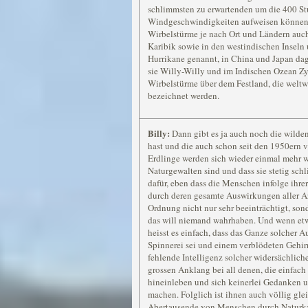
schlimmsten zu erwartenden um die 400 S
Windgeschwindigkeiten aufweisen können.
Wirbelstürme je nach Ort und Ländern auch
Karibik sowie in den westindischen Inseln
Hurrikane genannt, in China und Japan dag
sie Willy-Willy und im Indischen Ozean Z
Wirbelstürme über dem Festland, die weltwe
bezeichnet werden.
Billy:
Dann gibt es ja auch noch die wilde
hast und die auch schon seit den 1950ern 
Erdlinge werden sich wieder einmal mehr 
Naturgewalten sind und dass sie stetig sc
dafür, eben dass die Menschen infolge ihre
durch deren gesamte Auswirkungen aller Ar
Ordnung nicht nur sehr beeinträchtigt, son
das will niemand wahrhaben. Und wenn etw
heisst es einfach, dass das Ganze solcher 
Spinnerei sei und einem verblödeten Gehi
fehlende Intelligenz solcher widersächliche
grossen Anklang bei all denen, die einfach
hineinleben und sich keinerlei Gedanken u
machen. Folglich ist ihnen auch völlig gl
Abertausende von Menschen durch Naturkat