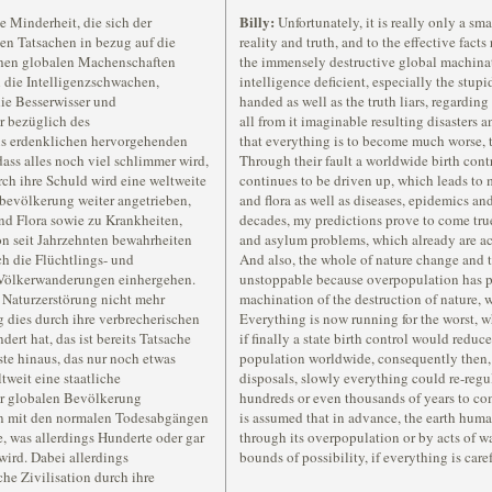
Billy:
ge Minderheit, die sich der
Unfortunately, it is really only a sm
en Tatsachen in bezug auf die
reality and truth, and to the effective fact
chen globalen Machenschaften
the immensely destructive global machinat
l die Intelligenzschwachen,
intelligence deficient, especially the stupi
ie Besserwisser und
handed as well as the truth liars, regardi
r bezüglich des
all from it imaginable resulting disasters an
us erdenklichen hervorgehenden
that everything is to become much worse, t
ass alles noch viel schlimmer wird,
Through their fault a worldwide birth con
urch ihre Schuld wird eine weltweite
continues to be driven up, which leads to 
bevölkerung weiter angetrieben,
and flora as well as diseases, epidemics and
nd Flora sowie zu Krankheiten,
decades, my predictions prove to come true 
n seit Jahrzehnten bewahrheiten
and asylum problems, which already are a
h die Flüchtlings- und
And also, the whole of nature change and t
n Völkerwanderungen einhergehen.
unstoppable because overpopulation has pr
 Naturzerstörung nicht mehr
machination of the destruction of nature, 
 dies durch ihre verbrecherischen
Everything is now running for the worst,
ert hat, das ist bereits Tatsache
if finally a state birth control would reduc
te hinaus, das nur noch etwas
population worldwide, consequently then, 
weit eine staatliche
disposals, slowly everything could re-regu
er globalen Bevölkerung
hundreds or even thousands of years to com
n mit den normalen Todesabgängen
is assumed that in advance, the earth human
e, was allerdings Hunderte oder gar
through its overpopulation or by acts of wa
ird. Dabei allerdings
bounds of possibility, if everything is car
che Zivilisation durch ihre