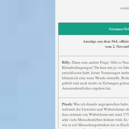
conta
German Ori
Auszüge aus dem 564. offizi
vom 2. Novemb
Billy:
Dann eine andere Frage: Gibt es Neue
Klimabedingungen? Du hast mir ja vor Jahr
entschlossen habt, keine Voraussagen mehr
klimatisch eine neue Wende eintreffe. Bish
gehört und auch nichts in Zeitungen gelese
Ausserordentliches ergeben hat.
Ptaah:
Was ich damals angesprochen habe, d
weltweit die Unwetter und Wirbelstürme ab
dass erstmals ein Wirbelsturm mit rund 37
sehr viele Menschenleben fordern wird. Es 
wie er seit Menschengedenken nie in Ersch