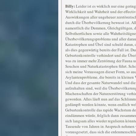
Billy:
Leider ist es wirklich nur eine gerin
Wirklichkeit und Wahrheit und der effectiv
Auswirkungen aller ungeheuer zerstöreris
durch die Überbevölkerung bewusst ist. Al
namentlich die Dummen, Gleichgültigen, d
Selbstherrlichen sowie alle Wahrheitslügne
Überbevölkerungsproblems und aller dara
Katastrophen und Übel sind schuld daran, d
als dies gegenwärtig bereits der Fall ist. D
Geburtenkontrolle verhindert und die Über
was zu immer mehr Zerstörung der Fauna u
Seuchen und Naturkatastrophen führt. Scho
sich meine Voraussagen dieser Form, so auc
Asylantenprobleme, die bereits in kleine
Und dass der gesamte Naturwandel und die
aufzuhalten sind, weil die Überbevölkerung
Machenschaften der Naturzerstörung verhind
geworden. Alles läuft nun auf das Schlimms
gedämpft werden könnte, wenn endlich welt
Geburtenkontrolle das rapide Wachstum d
eindämmen würde, folglich dann zusamme
sich langsam alles wieder regulieren könnt
Tausende von Jahren in Anspruch nehmen w
vorausgesetzt, dass sich die erdenmenschli