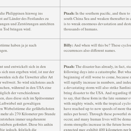
Ptaah:
 die Philippinen hinweg ins
In the southern pacific, and then to
 auf Länder des Festlandes zu
south China Sea and weaken thereafter in c
tungen und Zerstörungen anrichten
is to wreak enormous devastation and dest
 Tod bringen wird.
thousands of humans.
Billy:
türme haben ja je nach
And when will this be? These cyclo
ngen.
occurrences also different names.
Ptaah:
nt und entwickelt sich in den
The disaster has already, in fact, st
sich nun ergeben wird, ist nur der
following days into a catastrophe. But wha
rden sich die Unwetter aller Art
beginning of still worse to come, because 
 weltweit. So wird nächstens auch
will rapidly increase in numbers, and indee
suchen, während in den USA eine
a devastating storm will also strike Sardini
üglich der verschiedenen
bring disaster to the USA. And regarding t
en, dass diese sich im Spätsommer
to say, that these form in the late summer o
Luftwirbel mit gewaltigen
with mighty winds, with the tropical cycl
en Wirbelstürme die gefährlichsten
have reached up to now speeds of more tha
 mehr als 270 Kilometer pro Stunde
miles per hour). Through these powerful s
 entstehen immer ungeheurere
occur, and many human lives will be dema
nleben gefordert. Diese bis anhin
storm strengths increase in the future how
tig jedoch, folglich die
expected may exhibit 400 kilometers per h