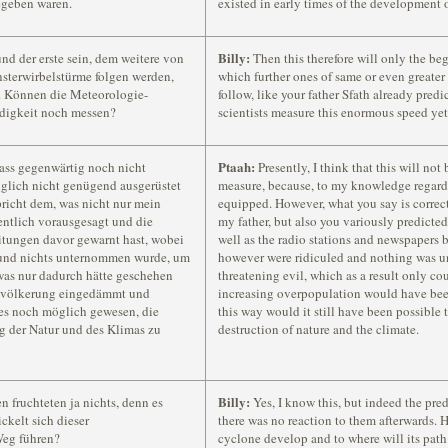
egeben waren.
existed in early times of the development o
Billy:
nd der erste sein, dem weitere von
Then this therefore will only the beg
nsterwirbelstürme folgen werden,
which further ones of same or even greater
e. Können die Meteorologie-
follow, like your father Sfath already pre
digkeit noch messen?
scientists measure this enormous speed ye
Ptaah:
ss gegenwärtig noch nicht
Presently, I think that this will no
üglich nicht genügend ausgerüstet
measure, because, to my knowledge regardin
spricht dem, was nicht nur mein
equipped. However, what you say is correc
entlich vorausgesagt und die
my father, but also you variously predict
tungen davor gewarnt hast, wobei
well as the radio stations and newspapers
 und nichts unternommen wurde, um
however were ridiculed and nothing was un
was nur dadurch hätte geschehen
threatening evil, which as a result only co
bevölkerung eingedämmt und
increasing overpopulation would have be
es noch möglich gewesen, die
this way would it still have been possible
g der Natur und des Klimas zu
destruction of nature and the climate.
Billy:
n fruchteten ja nichts, denn es
Yes, I know this, but indeed the pre
ckelt sich dieser
there was no reaction to them afterwards. 
Weg führen?
cyclone develop and to where will its path