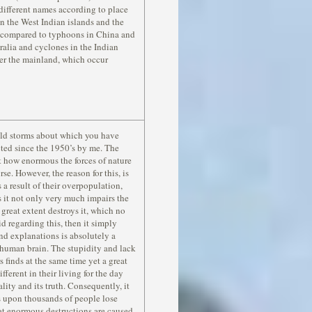
different names according to place
in the West Indian islands and the
, compared to typhoons in China and
ralia and cyclones in the Indian
ver the mainland, which occur
wild storms about which you have
ted since the 1950’s by me. The
t how enormous the forces of nature
se. However, the reason for this, is
s a result of their overpopulation,
ys it not only very much impairs the
 great extent destroys it, which no
d regarding this, then it simply
nd explanations is absolutely a
human brain. The stupidity and lack
s finds at the same time yet a great
fferent in their living for the day
ity and its truth. Consequently, it
s upon thousands of people lose
hat enormous destructions are caused.