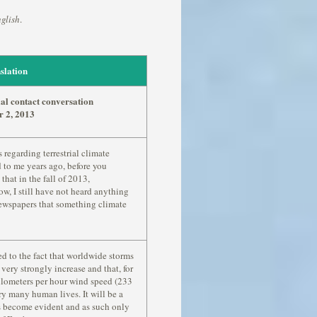
glish
.
slation
ial contact conversation
 2, 2013
regarding terrestrial climate
d to me years ago, before you
hat in the fall of 2013,
ow, I still have not heard anything
newspapers that something climate
ed to the fact that worldwide storms
very strongly increase and that, for
kilometers per hour wind speed (233
y many human lives. It will be a
s become evident and as such only