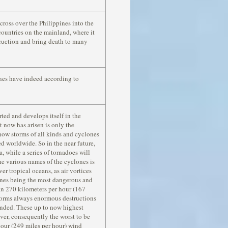
 cross over the Philippines into the
ountries on the mainland, where it
ruction and bring death to many
nes have indeed according to
arted and develops itself in the
t now has arisen is only the
now storms of all kinds and cyclones
d worldwide. So in the near future,
a, while a series of tornadoes will
he various names of the cyclones is
ver tropical oceans, as air vortices
ones being the most dangerous and
n 270 kilometers per hour (167
torms always enormous destructions
nded. These up to now highest
ever, consequently the worst to be
our (249 miles per hour) wind