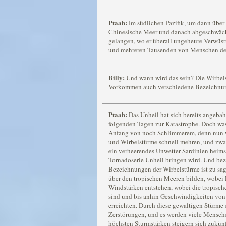
Ptaah:
Im südlichen Pazifik, um dann über
Chinesische Meer und danach abgeschwächt
gelangen, wo er überall ungeheure Verwüs
und mehreren Tausenden von Menschen den
Billy:
Und wann wird das sein? Die Wirbels
Vorkommen auch verschiedene Bezeichnu
Ptaah:
Das Unheil hat sich bereits angebah
folgenden Tagen zur Katastrophe. Doch was 
Anfang von noch Schlimmerem, denn nun we
und Wirbelstürme schnell mehren, und zwar
ein verheerendes Unwetter Sardinien heim
Tornadoserie Unheil bringen wird. Und bez
Bezeichnungen der Wirbelstürme ist zu sag
über den tropischen Meeren bilden, wobei 
Windstärken entstehen, wobei die tropisch
sind und bis anhin Geschwindigkeiten von
erreichten. Durch diese gewaltigen Stürme
Zerstörungen, und es werden viele Mensche
höchsten Sturmstärken steigern sich zukünf