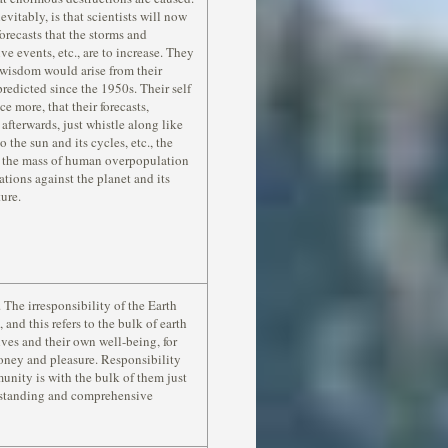
vitably, is that scientists will now
recasts that the storms and
ve events, etc., are to increase. They
s wisdom would arise from their
edicted since the 1950s. Their self
e more, that their forecasts,
afterwards, just whistle along like
 the sun and its cycles, etc., the
not the mass of human overpopulation
tions against the planet and its
ture.
 The irresponsibility of the Earth
and this refers to the bulk of earth
ves and their own well-being, for
money and pleasure. Responsibility
nity is with the bulk of them just
erstanding and comprehensive