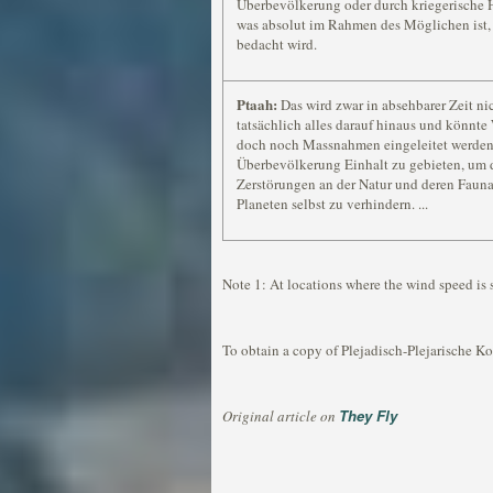
Überbevölkerung oder durch kriegerische H
was absolut im Rahmen des Möglichen ist, 
bedacht wird.
Ptaah:
Das wird zwar in absehbarer Zeit nich
tatsächlich alles darauf hinaus und könnte
doch noch Massnahmen eingeleitet werden
Überbevölkerung Einhalt zu gebieten, um 
Zerstörungen an der Natur und deren Faun
Planeten selbst zu verhindern. ...
Note 1: At locations where the wind speed is 
To obtain a copy of Plejadisch-Plejarische Ko
They Fly
Original article on