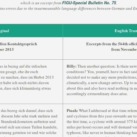
FIGU-Special Bulletin No. 75
which is an excerpt from
,
ins errors due to the insurmountable language differences between German and En
ginal
English Tran
ellen Kontaktgespräch
Excerpts from the 564th offic
er 2013
from November
Billy:
s in bezug auf die irdischen
Then another question: Is there news 
en gesagt, ehe ihr euch
conditions? You, yourself, have in fact sai
 zu machen, dass im Herbst 2013
decided not to make any more predictions, t
er habe ich noch nichts davon
climatically, a new change arrives. Up to n
n, dass sich klimamässig etwas
about this and also have read nothing in 
accordingly extraordinary does arise.
Ptaah:
as bezog sich darauf, dass sich
What I addressed at that time referr
 diesem Jahr sehr stark mehren und
and cyclones from this year onwards are to 
5 Stundenkilometern auftreten und
the first time, a cyclone with around 375 
wird sich um einen Taifun handeln,
miles per hour) occurs and will demand ver
einung getreten ist und wie solche
typhoon, like never in human thinking ha