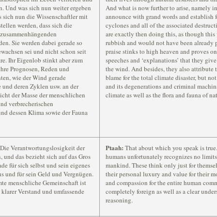
n. Und was sich nun weiter ergeben
And what is now further to arise, namely ine
s sich nun die Wissenschaftler mit
announce with grand words and establish fo
ellen werden, dass sich die
cyclones and all of the associated destructi
it zusammenhängenden
are exactly then doing this, as though thi
den. Sie werden dabei gerade so
rubbish and would not have been already pr
ewachsen sei und nicht schon seit
praise stinks to high heaven and proves onc
e. Ihr Eigenlob stinkt aber zum
speeches and ‘explanations’ that they give 
 ihre Prognosen, Reden und
the wind. And besides, they also attribute to
ten, wie der Wind gerade
blame for the total climate disaster, but 
e und deren Zyklen usw. an der
and its degenerations and criminal machina
icht der Masse der menschlichen
climate as well as the flora and fauna of na
nd verbrecherischen
nd dessen Klima sowie der Fauna
Ptaah:
 Die Verantwortungslosigkeit der
That about which you speak is true.
 und das bezieht sich auf das Gros
humans unfortunately recognizes no limits, 
de für sich selbst und sein eigenes
mankind. These think only just for themsel
s und für sein Geld und Vergnügen.
their personal luxury and value for their 
mte menschliche Gemeinschaft ist
and compassion for the entire human commu
 klarer Verstand und umfassende
completely foreign as well as a clear und
reasoning.