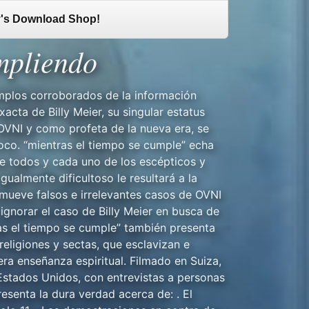
's Download Shop!
mpliendo
mplos corroborados de la información
xacta de Billy Meier, su singular estatus
VNI y como profeta de la nueva era, se
co. “mientras el tiempo se cumple” echa
de todos y cada uno de los escépticos y
Igualmente dificultoso le resultará a la
romueve falsos e irrelevantes casos de OVNI
ignorar el caso de Billy Meier en busca de
as el tiempo se cumple” también presenta
s religiones y sectas, que esclavizan e
ra enseñanza espiritual. Filmado en Suiza,
s Estados Unidos, con entrevistas a personas
resenta la dura verdad acerca de: . El