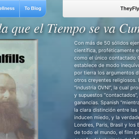
ellness
To Blog
TheyFly
a que el Tiempo se va Cu
Con más de 50 sólidos eje
científica, proféticamente e
como el único contactado O
establece de modo inequívo
por tierra los argumentos 
otros creyentes religiosos. 
“industria OVNI”, la cual p
y supuestos “contactados”, 
ganancias. Spanish “mientr
la clara distinción entre la
inducen miedo, y la verdade
Londres, Paris, Brasil y lo
de todo el mundo, el film p