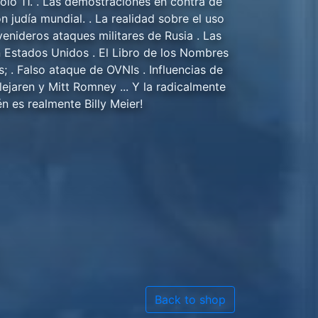
olo 11. . Las demostraciones en contra de
ón judía mundial. . La realidad sobre el uso
 venideros ataques militares de Rusia . Las
n Estados Unidos . El Libro de los Nombres
; . Falso ataque de OVNIs . Influencias de
Plejaren y Mitt Romney ... Y la radicalmente
 es realmente Billy Meier!
Back to shop