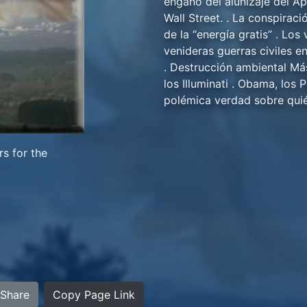
engaño del alunizaje del Ap
Wall Street. . La conspiraci
de la “energía gratis” . Los
venideras guerras civiles e
. Destrucción ambiental Más
los Illuminati . Obama, los 
polémica verdad sobre quién
s for the
Share
Copy Page Link