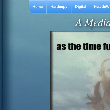
Home
Hardcopy
Digital
Health/W
A Medid