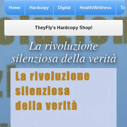
Home
Hardcopy
Digital
Health/Wellness
To
TheyFly's Hardcopy Shop!
La rivoluzione
silenziosa della verità