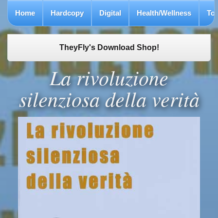
Home
Hardcopy
Digital
Health/Wellness
To
TheyFly's Download Shop!
La rivoluzione
silenziosa della verità