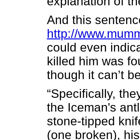
explanation of t
And this sentenc
http://www.mummy
could even indica
killed him was f
though it can’t be
“Specifically, th
the Iceman's antl
stone-tipped knif
(one broken), hi