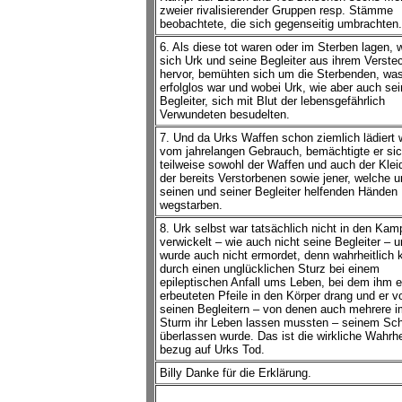
zweier rivalisierender Gruppen resp. Stämme
beobachtete, die sich gegenseitig umbrachten.
6. Als diese tot waren oder im Sterben lagen, 
sich Urk und seine Begleiter aus ihrem Verste
hervor, bemühten sich um die Sterbenden, wa
erfolglos war und wobei Urk, wie aber auch sei
Begleiter, sich mit Blut der lebensgefährlich
Verwundeten besudelten.
7. Und da Urks Waffen schon ziemlich lädiert 
vom jahrelangen Gebrauch, bemächtigte er si
teilweise sowohl der Waffen und auch der Klei
der bereits Verstorbenen sowie jener, welche u
seinen und seiner Begleiter helfenden Händen
wegstarben.
8. Urk selbst war tatsächlich nicht in den Kam
verwickelt – wie auch nicht seine Begleiter – u
wurde auch nicht ermordet, denn wahrheitlich 
durch einen unglücklichen Sturz bei einem
epileptischen Anfall ums Leben, bei dem ihm e
erbeuteten Pfeile in den Körper drang und er v
seinen Begleitern – von denen auch mehrere i
Sturm ihr Leben lassen mussten – seinem Sch
überlassen wurde. Das ist die wirkliche Wahrhe
bezug auf Urks Tod.
Billy Danke für die Erklärung.