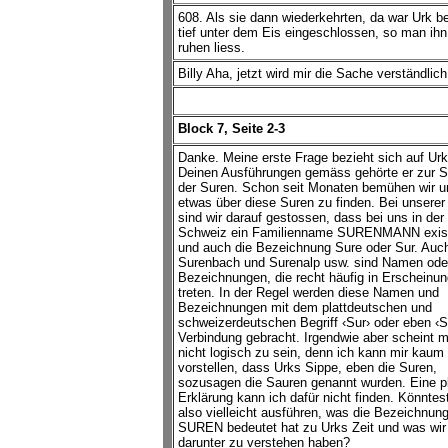
608. Als sie dann wiederkehrten, da war Urk be
tief unter dem Eis eingeschlossen, so man ihn
ruhen liess.
Billy Aha, jetzt wird mir die Sache verständlich
Block 7, Seite 2-3
Danke. Meine erste Frage bezieht sich auf Urk
Deinen Ausführungen gemäss gehörte er zur S
der Suren. Schon seit Monaten bemühen wir u
etwas über diese Suren zu finden. Bei unsere
sind wir darauf gestossen, dass bei uns in der
Schweiz ein Familienname SURENMANN exist
und auch die Bezeichnung Sure oder Sur. Auc
Surenbach und Surenalp usw. sind Namen ode
Bezeichnungen, die recht häufig in Erscheinun
treten. In der Regel werden diese Namen und
Bezeichnungen mit dem plattdeutschen und
schweizerdeutschen Begriff ‹Sur› oder eben ‹S
Verbindung gebracht. Irgendwie aber scheint m
nicht logisch zu sein, denn ich kann mir kaum
vorstellen, dass Urks Sippe, eben die Suren,
sozusagen die Sauren genannt wurden. Eine pl
Erklärung kann ich dafür nicht finden. Könntes
also vielleicht ausführen, was die Bezeichnun
SUREN bedeutet hat zu Urks Zeit und was wir
darunter zu verstehen haben?