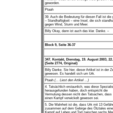
geworden.
Ptaah
39. Auch die Bedeutung für diesen Fall ist die 
– Standhaftigkeit – eine Insel, die sich standhaf
gegen Wind, Sturm und Meer.
Billy Okay, dann ist auch das klar. Danke. –
Block 9, Seite 36-37
347. Kontakt, Dienstag, 19. August 2003, 22
(Seite 2774, Original)
Billy Danke. Sie hier, dieser Artikel ist in der Z
gewesen. Es handelt sich um Urk.
Ptaah
(… Liest den Artikel …)
4. Tatsächlich erstaunlich, was diese Speziali
herausgefunden haben, doch entspricht die
Vermutung dessen nicht den Tatsachen, dass 
einen Kampf verwickelt gewesen sei.
5. Die Wahrheit ist die, dass Urk mit 13 Gefäh
zusammen auf dem Gebirge des Ötztales ein
Kampf auf Leben und Tod zwischen sechs Me