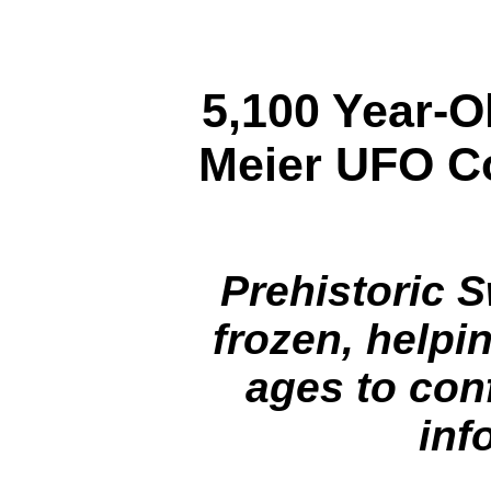
5,100 Year-O
Meier UFO Co
Prehistoric 
frozen, helpi
ages to conf
inf