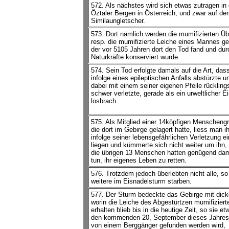
572. Als nächstes wird sich etwas zutragen in
Öztaler Bergen in Österreich, und zwar auf de
Similaungletscher.
573. Dort nämlich werden die mumifizierten Üb
resp. die mumifizierte Leiche eines Mannes g
der vor 5105 Jahren dort den Tod fand und dur
Naturkräfte konserviert wurde.
574. Sein Tod erfolgte damals auf die Art, dass
infolge eines epileptischen Anfalls abstürzte u
dabei mit einem seiner eigenen Pfeile rückling
schwer verletzte, gerade als ein urweltlicher E
losbrach.
575. Als Mitglied einer 14köpfigen Menscheng
die dort im Gebirge gelagert hatte, liess man i
infolge seiner lebensgefährlichen Verletzung e
liegen und kümmerte sich nicht weiter um ihn,
die übrigen 13 Menschen hatten genügend dam
tun, ihr eigenes Leben zu retten.
576. Trotzdem jedoch überlebten nicht alle, s
weitere im Eisnadelsturm starben.
577. Der Sturm bedeckte das Gebirge mit dic
worin die Leiche des Abgestürtzen mumifiziert
erhalten blieb bis in die heutige Zeit, so sie e
den kommenden 20, September dieses Jahres
von einem Berggänger gefunden werden wird,