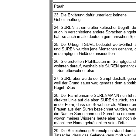
Ptaah
23. Die Erklärung dafür unterliegt keinerlei
Geheimhaltung.
24. SUREN ist ein uralter keltischer Begriff, de
auch in verschiedene andere Sprachen eingebü
hat, so auch in alle deutsch-germanischen Sp
25. Der Urbegriff SURE bedeutet wortwörtlic
und SUREN wurden jene Menschen genannt, d
in sumpfigem Gelände ansiedelten.
26. Sie erstellten Pfahlbauten im Sumpfgelän
wohnten darauf, weshalb sie SUREN genannt 
– Sumpfbewohner also.
27. SURE aber wurde der Sumpf deshalb gena
weil der Grund sauer war, gemäss dem altkelt
Begriff ‹Sur›.
28. Der Familienname SURENMANN nun führt 
direkter Linie auf die alten SUREN zurück, so
in der Form, dass die Bewohner als Männer u
Frauen aus den Suren bezeichnet wurden, was
die Namen Surenmann und Surenfrau ergeben 
wovon meines Wissens heute aber nur noch d
männliche Name gebräuchlich sein dürfte.
29. Die Bezeichnung Surenalp entstand durch 
Tatsache, dass das Gelände versumpft war, 