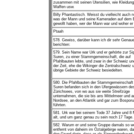
zusammen mit seinen Utensilien, wie Kleidung
Waffen usw.
Billy Phantastisch. Weisst du vielleicht auch 
was der Mann und seine Kameraden auf dem 
gewollt haben, wer der Mann war und woher e
Ptaah
578. Gewiss, darüber kann ich dir sehr Genau
berichten:
579. Sein Name war Urk und er gehörte zur Si
Suren, zu einer Stammgemeinschaft, die auf
Pfahlbauten lebte, und zwar in der Schweiz un
der Zeit, ehe die Wikinger die Zentralschweiz 
übrige Gebiete der Schweiz besiedelten.
580. Die Pfahlbauten der Stammgemeinschaft 
Suren befanden sich in den Ufergewässern de
Zürichsees, von wo aus sie weite Streifzüge
unternahmen, die sie bis ans Mittelmeer und a
Nordsee, an den Atlantik und gar zum Bospor
führten.
581. Urk war bei seinem Tode 37 Jahre und 8
alt, und um ganz genau zu sein noch 17 Tage.
582. Warum er und seine Gruppe damals so we
entfernt von daheim im Öztalgebirge waren, da
den Grund darin, dass er als Sippenoberhaupt