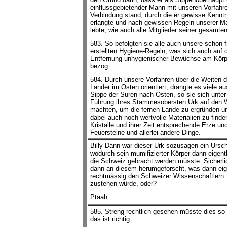
einflussgebietender Mann mit unseren Vorfahre
Verbindung stand, durch die er gewisse Kennt
erlangte und nach gewissen Regeln unserer M
lebte, wie auch alle Mitglieder seiner gesamte
583. So befolgten sie alle auch unsere schon f
erstellten Hygiene-Regeln, was sich auch auf d
Entfernung unhygienischer Bewüchse am Körp
bezog.
584. Durch unsere Vorfahren über die Weiten d
Länder im Osten orientiert, drängte es viele au
Sippe der Suren nach Osten, so sie sich unter
Führung ihres Stammesobersten Urk auf den
machten, um die fernen Lande zu ergründen u
dabei auch noch wertvolle Materialien zu finde
Kristalle und ihrer Zeit entsprechende Erze un
Feuersteine und allerlei andere Dinge.
Billy Dann war dieser Urk sozusagen ein Ursch
wodurch sein mumifizierter Körper dann eigentl
die Schweiz gebracht werden müsste. Sicherli
dann an diesem herumgeforscht, was dann eig
rechtmässig den Schweizer Wissenschaftlern
zustehen würde, oder?
Ptaah
585. Streng rechtlich gesehen müsste dies so 
das ist richtig.