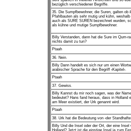
bezüglich verschiedener Begriffe.
35. Die Sumpfbewohner, die Suren, galten ob i
Pfahlbauten als sehr mutig und kühn, weshalb 
auch als SURE SUREN bezeichnet wurden, so
als kühne und mutige Sumpfbewohner.
Billy Verstanden, dann hat die Sure im Qum-ra
nichts damit zu tun?
Ptaah
36. Nein.
Billy Dann handelt es sich nur um einen Wortwe
arabischer Sprache für den Begriff ‹Kapitel›.
Ptaah
37. Gewiss.
Billy Kannst du mir noch sagen, was der Nam
bedeutet? Hans fand heraus, dass in Holland e
am Meer existiert, der Urk genannt wird.
Ptaah
38. Urk hat die Bedeutung von ‹der Standhafte
Billy Und die Insel oder der Ort, der eine Insel 
Holland? Jetzt ist die einstige Insel ja zum Fe