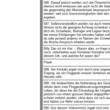
586. Darauf jedoch werden sich die Österreich
ebenso nicht einlassen wie auch nicht die Itali
die gegenseitig den Mumienkörper beanspruch
werden, weil sich Grenzstreitigkeiten über den
ergeben.
587. Selbstverständlich würden sie auch mein
Worten nicht die geringste Achtung schenken 
dich als Scharlatan, Betrüger und Lügner bezic
der meine Erklärungen frei erfunden haben sol
du oder jemand anderes im Namen der Schwei
die Mumie Anspruch erheben würde.
Billy Das ist mir klar. – Warum aber, so frage i
mich, unterhielten eure Vorfahren Kontakte mit
diesem Urk, und welcher Art waren die?
Ptaah
588. Der Kontakt ergab sich durch eine ungewo
Fügung, als ein Fluggerät unserer Vorfahren ei
Havarie erlitt.
589. Urk beobachtete die Notlandung des Ger
rettete dann zwei Fluggerätbesatzungsmitglied
Leben, als diese bei der Erkundung der Umge
plötzlich von einem grossen Bären angegriffen
schwer verletzt wurden, ohne dass sie sich au
erst hätten zur Wehr setzen können.
590. Aus diesem Vorkommnis ergab sich eine t