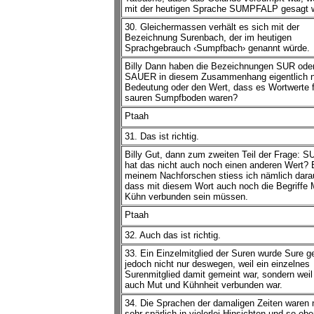
mit der heutigen Sprache SUMPFALP gesagt 
30. Gleichermassen verhält es sich mit der
Bezeichnung Surenbach, der im heutigen
Sprachgebrauch ‹Sumpfbach› genannt würde.
Billy Dann haben die Bezeichnungen SUR ode
SAUER in diesem Zusammenhang eigentlich n
Bedeutung oder den Wert, dass es Wortwerte f
sauren Sumpfboden waren?
Ptaah
31. Das ist richtig.
Billy Gut, dann zum zweiten Teil der Frage: S
hat das nicht auch noch einen anderen Wert? 
meinem Nachforschen stiess ich nämlich dara
dass mit diesem Wort auch noch die Begriffe 
Kühn verbunden sein müssen.
Ptaah
32. Auch das ist richtig.
33. Ein Einzelmitglied der Suren wurde Sure g
jedoch nicht nur deswegen, weil ein einzelnes
Surenmitglied damit gemeint war, sondern weil
auch Mut und Kühnheit verbunden war.
34. Die Sprachen der damaligen Zeiten waren 
sehr spärlich in vielerlei Hinsichten und so eb