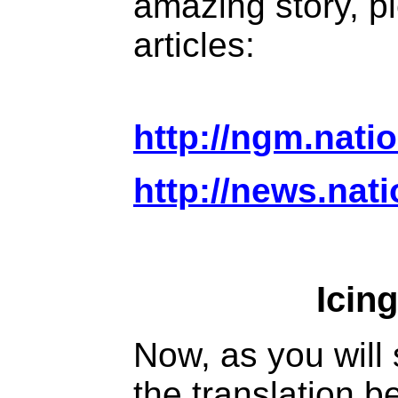
amazing story, p
articles:
http://ngm.nati
http://news.na
Icin
Now, as you will
the translation b